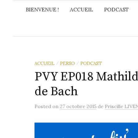
t
e
I
r
BIENVENUE !
ACCUEIL
PODCAST
a
n
e
g
s
e
t
r
ACCUEIL
PERSO
PODCAST
/
/
PVY EP018 Mathilde
de Bach
Posted
on
27 octobre 2015
de
Priscille LIVE