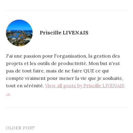
c
it
er
k
er
ta
e
te
n
e
es
g
b
r
ot
dI
t
er
o
e
n
Priscille LIVENAIS
o
k
J'ai une passion pour l'organisation, la gestion des
projets et les outils de productivité. Mon but n'est
pas de tout faire, mais de ne faire QUE ce qui
compte vraiment pour mener la vie que je souhaite,
tout en sérénité.
View all posts by Priscille LIVENAIS
→
OLDER POST
Post