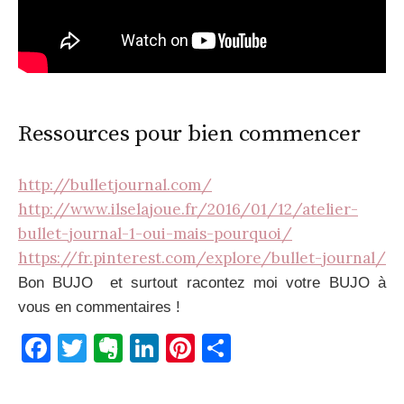
Ressources pour bien commencer
http://bulletjournal.com/
http://www.ilselajoue.fr/2016/01/12/atelier-
bullet-journal-1-oui-mais-pourquoi/
https://fr.pinterest.com/explore/bullet-journal/
Bon BUJO et surtout racontez moi votre BUJO à
vous en commentaires !
F
T
E
Li
Pi
P
a
w
v
n
nt
ar